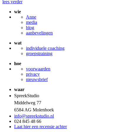
lees verder
wie
Anne
media
blog
aanbevelingen
wat
individuele coaching
groepstraining
hoe
voorwaarden
privacy
nieuwsbrief
waar
SpreekStudio
Middelweg 77
6584 AG Molenhoek
info@spreekstudio.nl
024 845 48 66
Laat hier een recensie achter